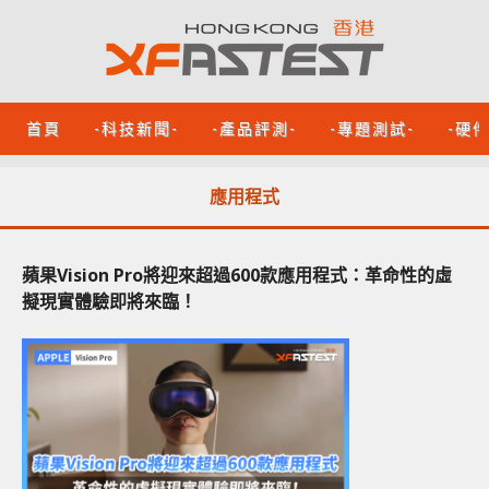
首頁
-科技新聞-
-產品評測-
-專題測試-
-硬
應用程式
蘋果Vision Pro將迎來超過600款應用程式：革命性的虛
擬現實體驗即將來臨！