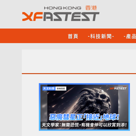
首頁
-科技新聞-
-產