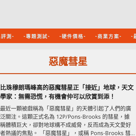
品評測-
-專題測試-
-硬件價格-
-商業方案-
-
惡魔彗星
比珠穆朗瑪峰高的惡魔彗星正「接近」地球，天文
學家：無需恐慌，有機會仲可以欣賞到添！
最近一顆被戲稱為「惡魔彗星」的天體引起了人們的廣
泛關注。這顆正式名為 12P/Pons-Brooks 的彗星，據
稱體積巨大，卻對地球構不成威脅，反而成為天文愛好
者熱議的焦點。 「惡魔彗星」，或稱 Pons-Brooks 彗