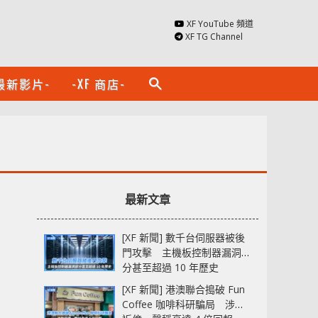
XF YouTube 頻道
XF TG Channel
最新影片-
-XF 商店-
search
最新文章
[XF 新聞] 數千台伺服器被後
門攻擊 主機板控制器漏洞部
分甚至超過 10 年歷史
[XF 新聞] 港澳聯合搗破 Fun
Coffee 咖啡科研騙局 涉款