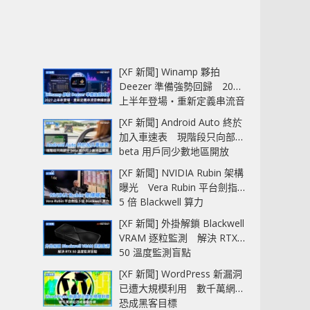
[XF 新聞] Winamp 夥拍
Deezer 準備強勢回歸 2027
上半年登場‧重新定義串流音
樂播放器
[XF 新聞] Android Auto 終於
加入車速表 現階段只向部分
beta 用戶同少數地區開放
[XF 新聞] NVIDIA Rubin 架構
曝光 Vera Rubin 平台劍指
5 倍 Blackwell 算力
[XF 新聞] 外掛解鎖 Blackwell
VRAM 逐粒監測 解決 RTX
50 溫度監測盲點
[XF 新聞] WordPress 新漏洞
已遭大規模利用 數千萬網站
恐成黑客目標