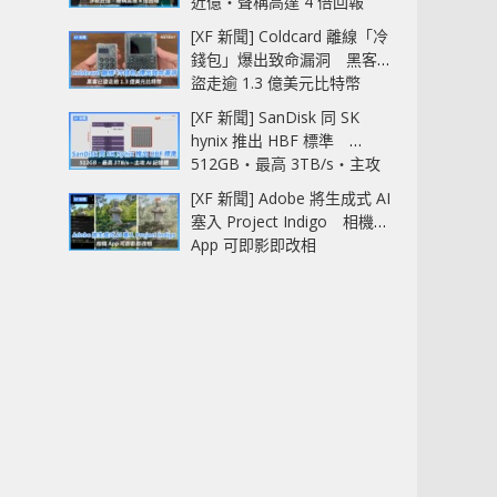
近億‧聲稱高達 4 倍回報
[XF 新聞] Coldcard 離線「冷
錢包」爆出致命漏洞 黑客已
盜走逾 1.3 億美元比特幣
[XF 新聞] SanDisk 同 SK
hynix 推出 HBF 標準
512GB‧最高 3TB/s‧主攻
AI 記憶體
[XF 新聞] Adobe 將生成式 AI
塞入 Project Indigo 相機
App 可即影即改相