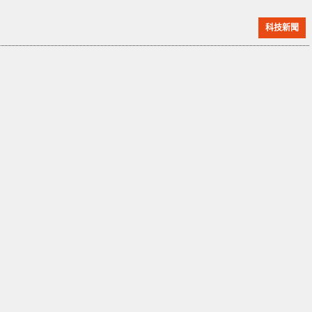
星，是一顆短周期彗星，每 71.2 年繞太陽一周。自
科技新聞
1812 年被彗星獵人 Jean-Louis Pons 首次發現以來，這
顆彗星就受到了天文學家的關注。由於觀測技術的限
制，人們對它的軌道預測並不精準，直到 1883 年由
William Brooks 重新發現。經過現