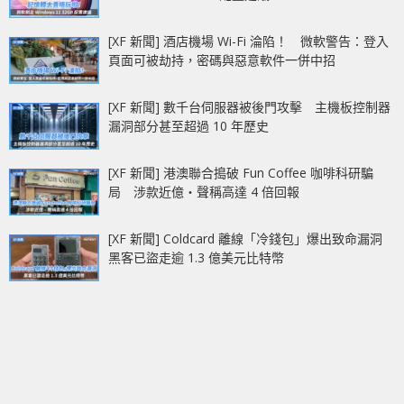
[XF 新聞] 酒店機場 Wi-Fi 淪陷！ 微軟警告：登入
頁面可被劫持，密碼與惡意軟件一併中招
[XF 新聞] 數千台伺服器被後門攻擊 主機板控制器
漏洞部分甚至超過 10 年歷史
[XF 新聞] 港澳聯合搗破 Fun Coffee 咖啡科研騙
局 涉款近億‧聲稱高達 4 倍回報
[XF 新聞] Coldcard 離線「冷錢包」爆出致命漏洞
黑客已盜走逾 1.3 億美元比特幣