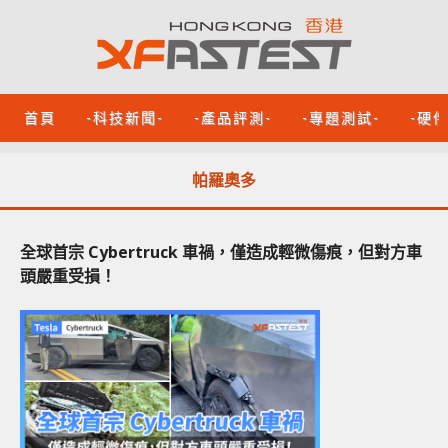
首頁
-科技新聞-
-產品評測-
-專題測試-
-硬
帕羅奧多
全球首宗 Cybertruck 車禍，僅造成輕微傷痕，但對方車
頭嚴重受損！