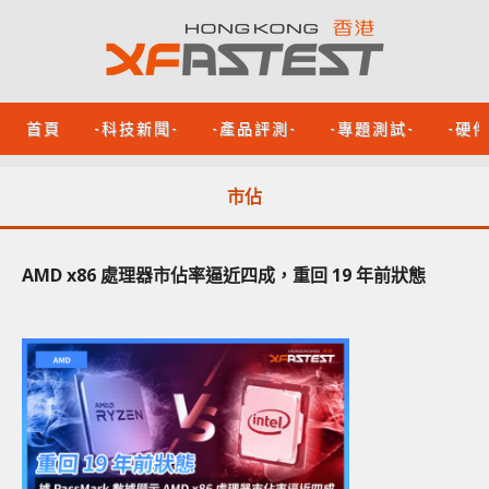
首頁
-科技新聞-
-產品評測-
-專題測試-
-硬
市佔
AMD x86 處理器市佔率逼近四成，重回 19 年前狀態