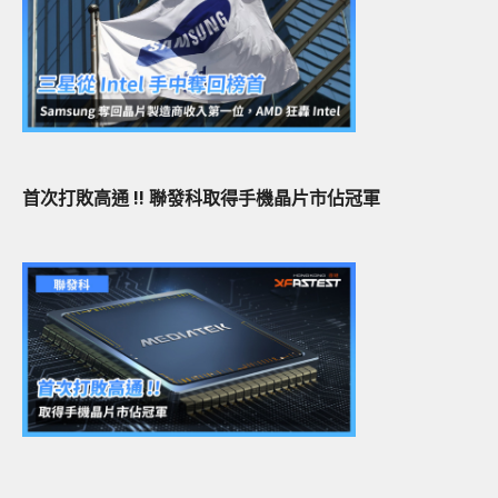
首次打敗高通 !! 聯發科取得手機晶片市佔冠軍