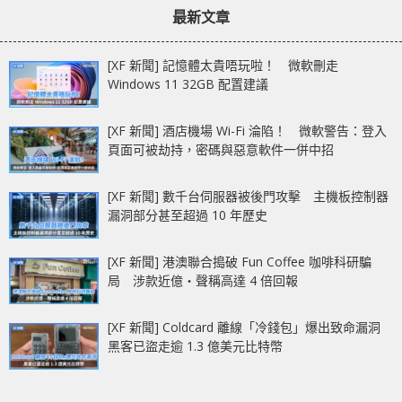
最新文章
[XF 新聞] 記憶體太貴唔玩啦！ 微軟刪走
Windows 11 32GB 配置建議
[XF 新聞] 酒店機場 Wi-Fi 淪陷！ 微軟警告：登入
頁面可被劫持，密碼與惡意軟件一併中招
[XF 新聞] 數千台伺服器被後門攻擊 主機板控制器
漏洞部分甚至超過 10 年歷史
[XF 新聞] 港澳聯合搗破 Fun Coffee 咖啡科研騙
局 涉款近億‧聲稱高達 4 倍回報
[XF 新聞] Coldcard 離線「冷錢包」爆出致命漏洞
黑客已盜走逾 1.3 億美元比特幣