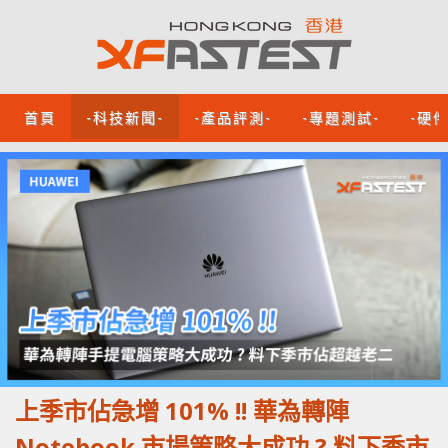
首頁
-科技新聞-
-產品評測-
-專題測試-
-硬
上季市佔急增 101% !! 華為轉陣
Notebook 市場策略大成功 ? 料下季市