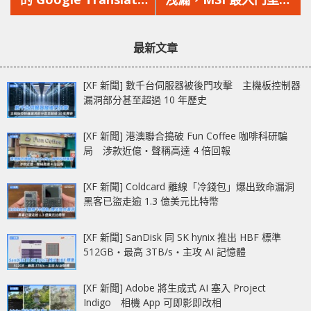
文
文
翻譯服務
入手價為 189 美金
章：
章：
最新文章
[XF 新聞] 數千台伺服器被後門攻擊 主機板控制器
漏洞部分甚至超過 10 年歷史
[XF 新聞] 港澳聯合搗破 Fun Coffee 咖啡科研騙
局 涉款近億‧聲稱高達 4 倍回報
[XF 新聞] Coldcard 離線「冷錢包」爆出致命漏洞
黑客已盜走逾 1.3 億美元比特幣
[XF 新聞] SanDisk 同 SK hynix 推出 HBF 標準
512GB‧最高 3TB/s‧主攻 AI 記憶體
[XF 新聞] Adobe 將生成式 AI 塞入 Project
Indigo 相機 App 可即影即改相