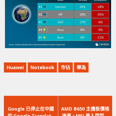
Huawei
Notebook
市佔
華為
上
下
一
一
Google 已停止在中國
AMD B650 主機板價格
篇
篇
的 Google Translate
洩漏，MSI 最入門型號