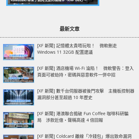
最新文章
[XF 新聞] 記憶體太貴唔玩啦！ 微軟刪走
Windows 11 32GB 配置建議
[XF 新聞] 酒店機場 Wi-Fi 淪陷！ 微軟警告：登入
頁面可被劫持，密碼與惡意軟件一併中招
[XF 新聞] 數千台伺服器被後門攻擊 主機板控制器
漏洞部分甚至超過 10 年歷史
[XF 新聞] 港澳聯合搗破 Fun Coffee 咖啡科研騙
局 涉款近億‧聲稱高達 4 倍回報
[XF 新聞] Coldcard 離線「冷錢包」爆出致命漏洞