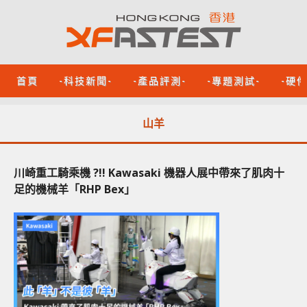
首頁
-科技新聞-
-產品評測-
-專題測試-
-硬
山羊
川崎重工騎乘機 ?!! Kawasaki 機器人展中帶來了肌肉十
足的機械羊「RHP Bex」