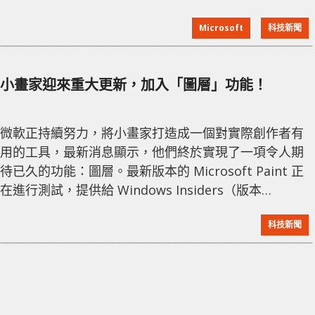
新功能。然而，當 Microsoft 嘗試用這個 3D 版本替代
Microsoft
科技新聞
經典的小畫家時，許多用戶表示不滿，迫使 Microsoft
在 Windows 10 和 11 中恢復提供。 儘管 Paint 3D 功
能更為豐富，許多用戶仍然偏愛
小畫家迎來重大更新，加入「圖層」功能！
微軟正持續努力，將小畫家打造成一個對實際創作者有
用的工具，最新消息顯示，他們終於實現了一項令人期
待已久的功能：圖層。最新版本的 Microsoft Paint 正
在進行測試，提供給 Windows Insiders（版本
11.2308.18.0），其中引入了對圖層和透明度的支援。
科技新聞
小畫家圖層功能｜資料來源：TheVerge 新版本的小畫
家允許用戶使用與圖層相關的核心功能，例如添加新圖
層、移動圖層、重新排序、合併圖層、複製等，以便創
建更高級的藝術作品，實現圖像元素的堆疊。此次更新
的另