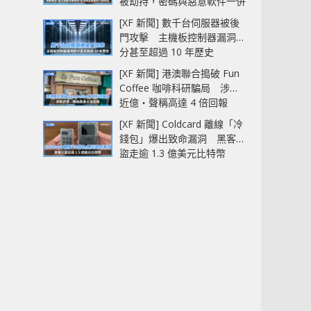
被劫持，密碼與惡意軟件一併
中招
[XF 新聞] 數千台伺服器被後
門攻擊 主機板控制器漏洞部
分甚至超過 10 年歷史
[XF 新聞] 港澳聯合搗破 Fun
Coffee 咖啡科研騙局 涉款
近億‧聲稱高達 4 倍回報
[XF 新聞] Coldcard 離線「冷
錢包」爆出致命漏洞 黑客已
盜走逾 1.3 億美元比特幣