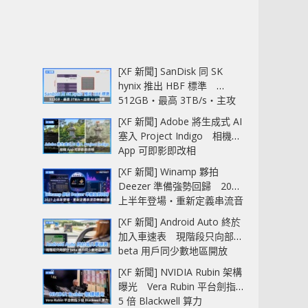
[XF 新聞] SanDisk 同 SK
hynix 推出 HBF 標準
512GB‧最高 3TB/s‧主攻
AI 記憶體
[XF 新聞] Adobe 將生成式 AI
塞入 Project Indigo 相機
App 可即影即改相
[XF 新聞] Winamp 夥拍
Deezer 準備強勢回歸 2027
上半年登場‧重新定義串流音
樂播放器
[XF 新聞] Android Auto 終於
加入車速表 現階段只向部分
beta 用戶同少數地區開放
[XF 新聞] NVIDIA Rubin 架構
曝光 Vera Rubin 平台劍指
5 倍 Blackwell 算力