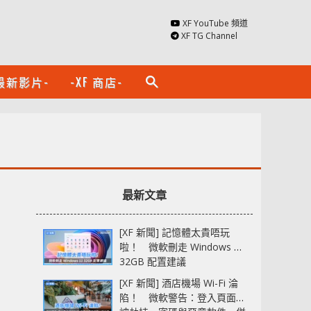
XF YouTube 頻道
XF TG Channel
最新影片-
-XF 商店-
search
最新文章
[XF 新聞] 記憶體太貴唔玩
啦！ 微軟刪走 Windows 11
32GB 配置建議
[XF 新聞] 酒店機場 Wi-Fi 淪
陷！ 微軟警告：登入頁面可