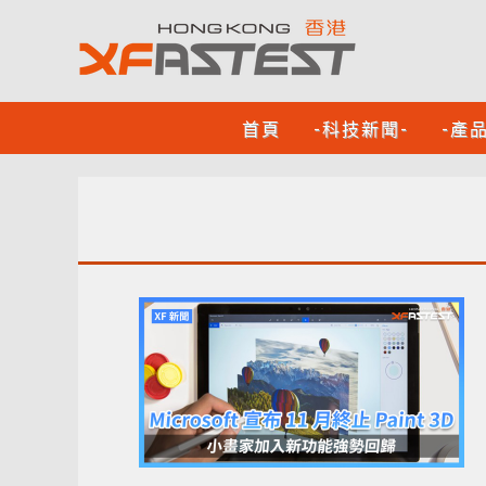
首頁
-科技新聞-
-產