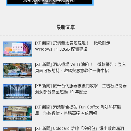
最新文章
[XF 新聞] 記憶體太貴唔玩啦！ 微軟刪走
Windows 11 32GB 配置建議
[XF 新聞] 酒店機場 Wi-Fi 淪陷！ 微軟警告：登入
頁面可被劫持，密碼與惡意軟件一併中招
[XF 新聞] 數千台伺服器被後門攻擊 主機板控制器
漏洞部分甚至超過 10 年歷史
[XF 新聞] 港澳聯合搗破 Fun Coffee 咖啡科研騙
局 涉款近億‧聲稱高達 4 倍回報
[XF 新聞] Coldcard 離線「冷錢包」爆出致命漏洞