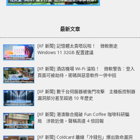
最新文章
[XF 新聞] 記憶體太貴唔玩啦！ 微軟刪走
Windows 11 32GB 配置建議
[XF 新聞] 酒店機場 Wi-Fi 淪陷！ 微軟警告：登入
頁面可被劫持，密碼與惡意軟件一併中招
[XF 新聞] 數千台伺服器被後門攻擊 主機板控制器
漏洞部分甚至超過 10 年歷史
[XF 新聞] 港澳聯合搗破 Fun Coffee 咖啡科研騙
局 涉款近億‧聲稱高達 4 倍回報
[XF 新聞] Coldcard 離線「冷錢包」爆出致命漏洞