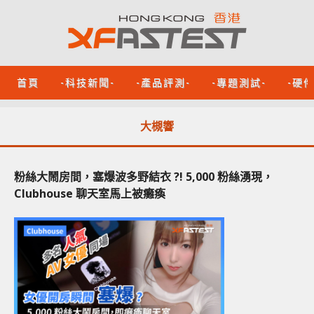
首頁
-科技新聞-
-產品評測-
-專題測試-
-硬
大槻響
粉絲大鬧房間，塞爆波多野結衣 ?! 5,000 粉絲湧現，
Clubhouse 聊天室馬上被癱瘓