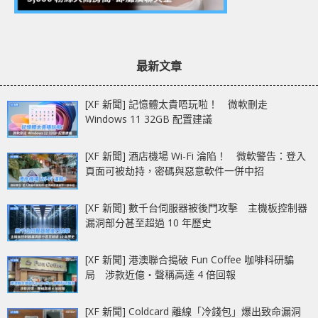
最新文章
[XF 新聞] 記憶體太貴唔玩啦！ 微軟刪走
Windows 11 32GB 配置建議
[XF 新聞] 酒店機場 Wi-Fi 淪陷！ 微軟警告：登入
頁面可被劫持，密碼與惡意軟件一併中招
[XF 新聞] 數千台伺服器被後門攻擊 主機板控制器
漏洞部分甚至超過 10 年歷史
[XF 新聞] 港澳聯合搗破 Fun Coffee 咖啡科研騙
局 涉款近億‧聲稱高達 4 倍回報
[XF 新聞] Coldcard 離線「冷錢包」爆出致命漏洞