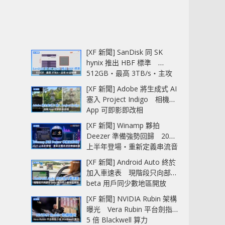
[XF 新聞] SanDisk 同 SK
hynix 推出 HBF 標準
512GB‧最高 3TB/s‧主攻
AI 記憶體
[XF 新聞] Adobe 將生成式 AI
塞入 Project Indigo 相機
App 可即影即改相
[XF 新聞] Winamp 夥拍
Deezer 準備強勢回歸 2027
上半年登場‧重新定義串流音
樂播放器
[XF 新聞] Android Auto 終於
加入車速表 現階段只向部分
beta 用戶同少數地區開放
[XF 新聞] NVIDIA Rubin 架構
曝光 Vera Rubin 平台劍指
5 倍 Blackwell 算力