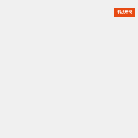
售。 Sony 在推出其遊戲機的 Pro 版本方面有著先例。
科技新聞
例如，PS4 Pro 於 2016 年 11 月推出，比 PS4 早三年面
市。如果 PS5 Pro 今年稍晚推出，那麼它將在 PS5 於
2020 年 11 月推出後四年問世。