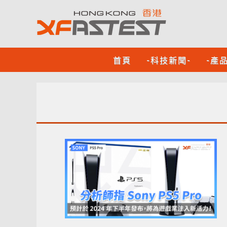
首頁
-科技新聞-
-產