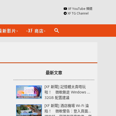
XF YouTube 頻道
XF TG Channel
最新影片-
-XF 商店-
search
最新文章
[XF 新聞] 記憶體太貴唔玩
啦！ 微軟刪走 Windows 11
32GB 配置建議
[XF 新聞] 酒店機場 Wi-Fi 淪
陷！ 微軟警告：登入頁面可