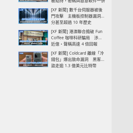
被劫持，密碼與惡意軟件一併
中招
[XF 新聞] 數千台伺服器被後
門攻擊 主機板控制器漏洞部
分甚至超過 10 年歷史
[XF 新聞] 港澳聯合搗破 Fun
Coffee 咖啡科研騙局 涉款
近億‧聲稱高達 4 倍回報
[XF 新聞] Coldcard 離線「冷
錢包」爆出致命漏洞 黑客已
盜走逾 1.3 億美元比特幣