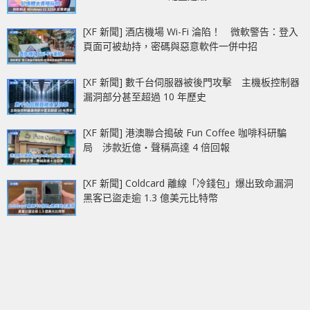
[XF 新聞] 酒店機場 Wi-Fi 淪陷！ 微軟警告：登入
頁面可被劫持，密碼與惡意軟件一併中招
[XF 新聞] 數千台伺服器被後門攻擊 主機板控制器
漏洞部分甚至超過 10 年歷史
[XF 新聞] 港澳聯合搗破 Fun Coffee 咖啡科研騙
局 涉款近億‧聲稱高達 4 倍回報
[XF 新聞] Coldcard 離線「冷錢包」爆出致命漏洞
黑客已盜走逾 1.3 億美元比特幣