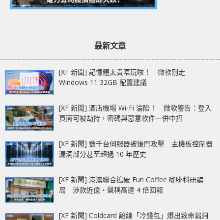
最新文章
[XF 新聞] 記憶體太貴唔玩啦！ 微軟刪走
Windows 11 32GB 配置建議
[XF 新聞] 酒店機場 Wi-Fi 淪陷！ 微軟警告：登入
頁面可被劫持，密碼與惡意軟件一併中招
[XF 新聞] 數千台伺服器被後門攻擊 主機板控制器
漏洞部分甚至超過 10 年歷史
[XF 新聞] 港澳聯合搗破 Fun Coffee 咖啡科研騙
局 涉款近億‧聲稱高達 4 倍回報
[XF 新聞] Coldcard 離線「冷錢包」爆出致命漏洞