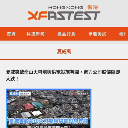
首頁
-科技新聞-
-產品評測-
-專題測試-
-硬
夏威夷
夏威夷致命山火可能與供電設施有關，電力公司股價隨即
大跌！