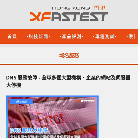
首頁
-科技新聞-
-產品評測-
-專題測試-
-硬
域名服務
DNS 服務故障 - 全球多個大型機構、企業的網站及伺服器
大停機