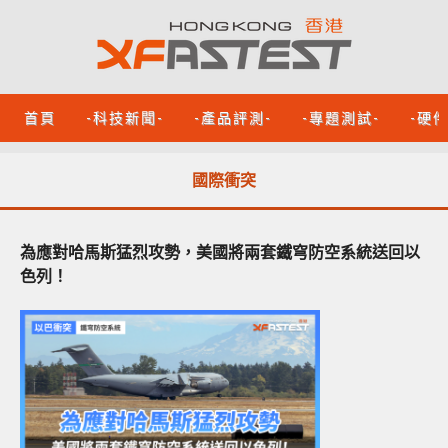
首頁
-科技新聞-
-產品評測-
-專題測試-
-硬
國際衝突
為應對哈馬斯猛烈攻勢，美國將兩套鐵穹防空系統送回以
色列！