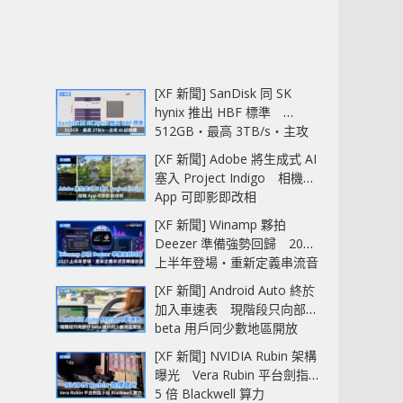
[XF 新聞] SanDisk 同 SK
hynix 推出 HBF 標準
512GB‧最高 3TB/s‧主攻
AI 記憶體
[XF 新聞] Adobe 將生成式 AI
塞入 Project Indigo 相機
App 可即影即改相
[XF 新聞] Winamp 夥拍
Deezer 準備強勢回歸 2027
上半年登場‧重新定義串流音
樂播放器
[XF 新聞] Android Auto 終於
加入車速表 現階段只向部分
beta 用戶同少數地區開放
[XF 新聞] NVIDIA Rubin 架構
曝光 Vera Rubin 平台劍指
5 倍 Blackwell 算力