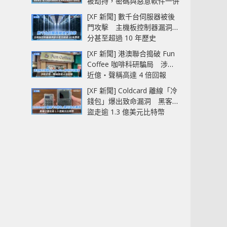
被劫持，密碼與惡意軟件一併
中招
[XF 新聞] 數千台伺服器被後
門攻擊 主機板控制器漏洞部
分甚至超過 10 年歷史
[XF 新聞] 港澳聯合搗破 Fun
Coffee 咖啡科研騙局 涉款
近億‧聲稱高達 4 倍回報
[XF 新聞] Coldcard 離線「冷
錢包」爆出致命漏洞 黑客已
盜走逾 1.3 億美元比特幣