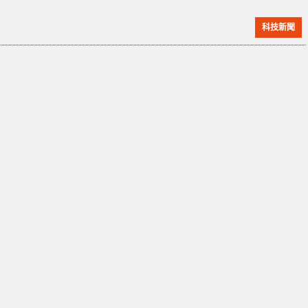
測後發現，每升支裝水中的納米塑膠微粒數量在 11 萬至
科技新聞
40 萬之間，平均約為 24 萬。 納米塑膠微粒的尺寸小於
一微米（百萬分之一米），而一英吋中含有 25,400 微
米。相較之下，人類的頭髮寬度大約為 83 微米。先前的
研究多集中於尺寸從可見的 5 毫米到 1 微米的微塑膠，
這項新研究發現的