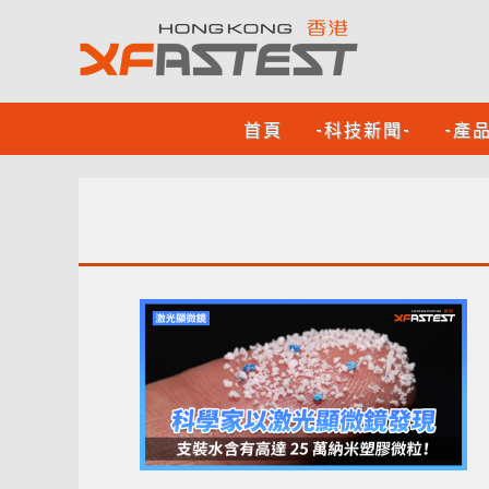
首頁
-科技新聞-
-產