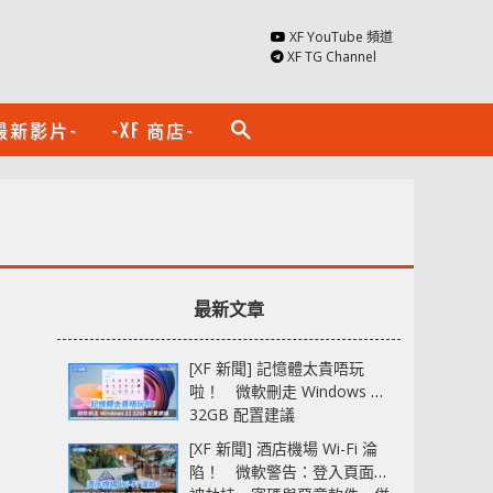
XF YouTube 頻道
XF TG Channel
最新影片-
-XF 商店-
search
最新文章
[XF 新聞] 記憶體太貴唔玩
啦！ 微軟刪走 Windows 11
32GB 配置建議
[XF 新聞] 酒店機場 Wi-Fi 淪
陷！ 微軟警告：登入頁面可