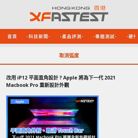
首頁
-科技新聞-
-產品評測-
-專題測試-
-硬
取消弧度
改用 iP12 平面直角設計 ? Apple 將為下一代 2021
Macbook Pro 重新設計外觀