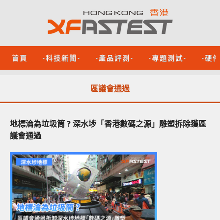
首頁
-科技新聞-
-產品評測-
-專題測試-
-硬
區議會通過
地標淪為垃圾筒 ? 深水埗「香港數碼之源」雕塑拆除獲區
議會通過