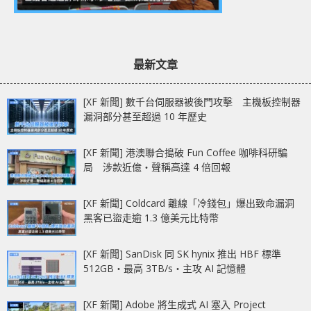
最新文章
[XF 新聞] 數千台伺服器被後門攻擊 主機板控制器
漏洞部分甚至超過 10 年歷史
[XF 新聞] 港澳聯合搗破 Fun Coffee 咖啡科研騙
局 涉款近億‧聲稱高達 4 倍回報
[XF 新聞] Coldcard 離線「冷錢包」爆出致命漏洞
黑客已盜走逾 1.3 億美元比特幣
[XF 新聞] SanDisk 同 SK hynix 推出 HBF 標準
512GB‧最高 3TB/s‧主攻 AI 記憶體
[XF 新聞] Adobe 將生成式 AI 塞入 Project