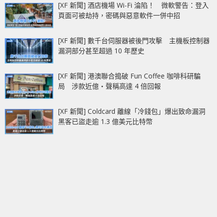
[XF 新聞] 酒店機場 Wi-Fi 淪陷！ 微軟警告：登入
頁面可被劫持，密碼與惡意軟件一併中招
[XF 新聞] 數千台伺服器被後門攻擊 主機板控制器
漏洞部分甚至超過 10 年歷史
[XF 新聞] 港澳聯合搗破 Fun Coffee 咖啡科研騙
局 涉款近億‧聲稱高達 4 倍回報
[XF 新聞] Coldcard 離線「冷錢包」爆出致命漏洞
黑客已盜走逾 1.3 億美元比特幣