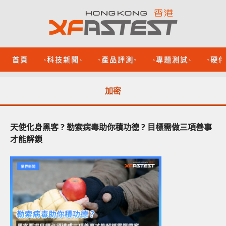
首頁
-科技新聞-
-產品評測-
-專題測試-
-硬
加密
天使化身黑客 ? 勒索病毒助你積功德 ? 目標需做三項善事
才能解鎖