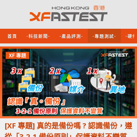
首頁
-科技新聞-
-產品評測-
-專題測試-
-硬
[XF 專題] 真的是備份嗎 ? 認識備份，遵
從「3-2-1 備份原則」保護資料不變質