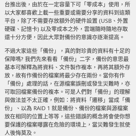
台推出後，由於在一定容量下可「零成本」使用，所
以大家都喜歡上載一些重要或需要分享的資料到這類
平台，除了不需要存放額外的硬件設置 (USB、外置
硬碟、記憶卡) 以及零成本之外，雲端隨時隨地存取
還十分方便，因此大眾對備份的意識亦逐漸提高。
不過大家這些「備份」，真的對珍貴的資料有十足的
保障嗎? 我們先來看看「備份」二字，備份的意思最
基本可解釋為將資料、文件製作複本，再將其額外存
放，故有作備份的檔案將最少存在兩份。當你有作
「備份」處理的話，在源檔案誤刪或發生災難時，亦
可取回檔案備份的複本。可是人們對「備份」的理解
與做法並不太正確，例如：將資料「遷移」當成「備
份」、以為 RAID 1 就是備份、備份的檔案與源檔案
放在相同的位置上等等，這些錯誤的概念將會使你想
要保護的檔案曝露在危險的環境上，當災難發生就使
人後悔莫及。