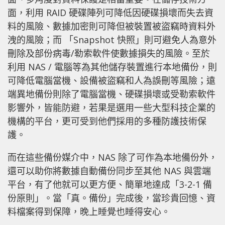
面，利用 RAID 硬碟陣列可降低因硬碟損壞而失去資
料的風險、數據加密則可降但被裝置被盜竊時資料外
洩的風險；而 「Snapshot 快照」則可避免人為意外
刪除及部份病毒/勒索軟件使數據損失的風險。至於
利用 NAS / 電腦等為其他儲存裝置進行本地備份，則
可降低電腦當機、設備被盜竊和人為誤刪等風險；遠
端異地備份則除了電腦當機、硬碟損壞或受勒索軟件
影響外，皆能防避，若果是選用一些大型科技企業的
機構的平台，更可受到他們採用的多種防護技術保
護。
而在這些備份媒介中，NAS 除了可作為本地備份外，
還可以助你將數據自動備份同步至其他 NAS 與雲端
平台，有了他就可以更方便、簡單地達成「3-2-1 備
份原則」。當「真。備份」完成後，當珍貴回憶、資
料檔案得到保障，晚上睡覺也睡得安心。