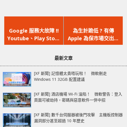
上
下
一
一
Google 服務大故障 !!
為生計跪低 ? 有傳
篇
篇
Youtube、Play Store
Apple 為保市場交出中
文
文
等多個平台受影響
國內 Data Center 的
章：
章：
控制權
最新文章
[XF 新聞] 記憶體太貴唔玩啦！ 微軟刪走
Windows 11 32GB 配置建議
[XF 新聞] 酒店機場 Wi-Fi 淪陷！ 微軟警告：登入
頁面可被劫持，密碼與惡意軟件一併中招
[XF 新聞] 數千台伺服器被後門攻擊 主機板控制器
漏洞部分甚至超過 10 年歷史