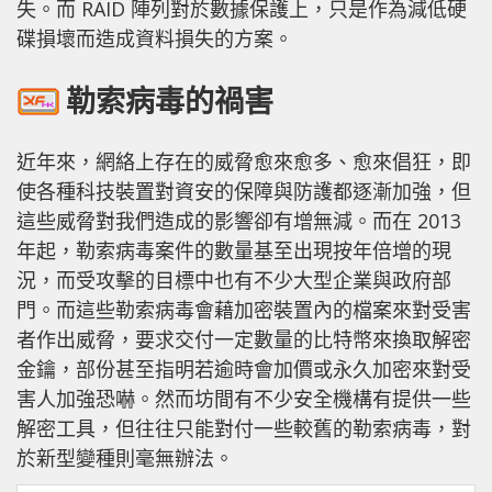
失。而 RAID 陣列對於數據保護上，只是作為減低硬
碟損壞而造成資料損失的方案。
勒索病毒的禍害
近年來，網絡上存在的威脅愈來愈多、愈來倡狂，即
使各種科技裝置對資安的保障與防護都逐漸加強，但
這些威脅對我們造成的影響卻有增無減。而在 2013
年起，勒索病毒案件的數量基至出現按年倍增的現
況，而受攻擊的目標中也有不少大型企業與政府部
門。而這些勒索病毒會藉加密裝置內的檔案來對受害
者作出威脅，要求交付一定數量的比特幣來換取解密
金鑰，部份甚至指明若逾時會加價或永久加密來對受
害人加強恐嚇。然而坊間有不少安全機構有提供一些
解密工具，但往往只能對付一些較舊的勒索病毒，對
於新型變種則毫無辦法。