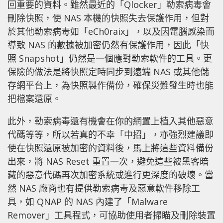
回重要的資料。雖然最近的「Qlocker」勒索病毒會
刪除快照，使 NAS 本機的快照失去保護作用，但對
於其他勒索病毒如「eCh0raix」，以及因電腦感染而
導致 NAS 的數據被加密仍然有保護作用，因此「快
照 Snapshot」仍然是一個應對勒索軟件的工具。更
保險的做法是將快照定時同步到遠端 NAS 或其他儲
存網平台上，為快照製作備份，確保災難發生時也能
把檔案還原。
此外，勒索病毒還有機會在你的網置上植入其他惡意
代碼等等，所以若真的不幸「中招」，亦強烈建議即
使在快照還原被加密的資料後，馬上將這些資料備份
出來，將 NAS Reset 重置一次，避免這些被黑客暗
藏的惡意代碼再次加密系統或進行更深度的破壞。當
然 NAS 廠商也有提供勒索病毒及惡意軟件移除工
具，如 QNAP 的 NAS 內建了「Malware
Remover」工具程式，可協助使用者掃瞄及刪除裝置