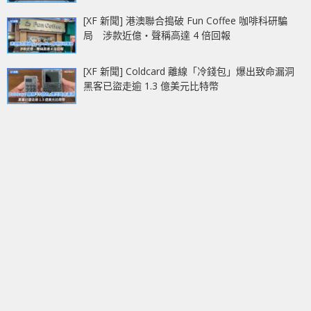
[XF 新聞] 港澳聯合搗破 Fun Coffee 咖啡科研騙
局 涉款近億‧聲稱高達 4 倍回報
[XF 新聞] Coldcard 離線「冷錢包」爆出致命漏洞
黑客已盜走逾 1.3 億美元比特幣