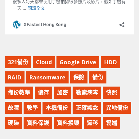
321備份
Cloud
Google Drive
HDD
RAID
Ransomware
保險
備份
備份教學
儲存
加密
勒索病毒
快照
故障
教學
本機備份
正確觀念
異地備份
硬碟
資料保護
資料損壞
遷移
雲端