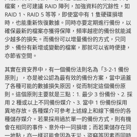
檔案，也可建議 RAID 陣列，加強資料的冗餘性，如
RAID 1、RAID 5 等等，即使當中有 1 隻硬碟損壞
時，也能重新恢復數據。同時亦要定期進行備份，以
確保最新的檔案亦獲得保障，頻率越密的備份就能減
少越多的損失。而備份可以增量備份的方式，只同
步、備份有新增或變動的檔案，那就可以省時便捷，
亦節省空間。
其實在資安界中，有一個備份法則名為「3-2-1 備份
原則」，亦是被公認為最有效的備份方案，當中涵蓋
了各種可能的數據損失原因，從而制定這個備份原
則。這個原則主要就是三點：1. 最少 3 份備份、2. 採
用 2 種或以上不同備份媒介、3. 當中 1 份備份採用
異地存放。各種媒介可參考上述線上和線下備份的各
種儲存媒介。若果採用過於單一的備份方式，則有機
會在相同的事件、意外中一同損壞；而若果儲存在同
一地點，亦一樣可能會因為天災、盜竊等因素而同時