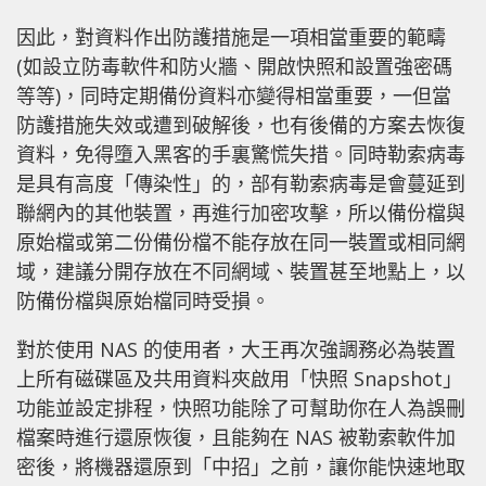
因此，對資料作出防護措施是一項相當重要的範疇
(如設立防毒軟件和防火牆、開啟快照和設置強密碼
等等)，同時定期備份資料亦變得相當重要，一但當
防護措施失效或遭到破解後，也有後備的方案去恢復
資料，免得墮入黑客的手裏驚慌失措。同時勒索病毒
是具有高度「傳染性」的，部有勒索病毒是會蔓延到
聯網內的其他裝置，再進行加密攻擊，所以備份檔與
原始檔或第二份備份檔不能存放在同一裝置或相同網
域，建議分開存放在不同網域、裝置甚至地點上，以
防備份檔與原始檔同時受損。
對於使用 NAS 的使用者，大王再次強調務必為裝置
上所有磁碟區及共用資料夾啟用「快照 Snapshot」
功能並設定排程，快照功能除了可幫助你在人為誤刪
檔案時進行還原恢復，且能夠在 NAS 被勒索軟件加
密後，將機器還原到「中招」之前，讓你能快速地取