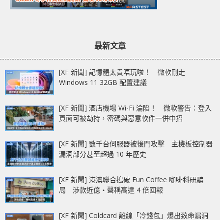
最新文章
[XF 新聞] 記憶體太貴唔玩啦！ 微軟刪走
Windows 11 32GB 配置建議
[XF 新聞] 酒店機場 Wi-Fi 淪陷！ 微軟警告：登入
頁面可被劫持，密碼與惡意軟件一併中招
[XF 新聞] 數千台伺服器被後門攻擊 主機板控制器
漏洞部分甚至超過 10 年歷史
[XF 新聞] 港澳聯合搗破 Fun Coffee 咖啡科研騙
局 涉款近億‧聲稱高達 4 倍回報
[XF 新聞] Coldcard 離線「冷錢包」爆出致命漏洞