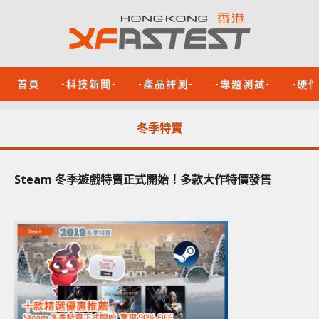
首頁
-科技新聞-
-產品評測-
-專題測試-
-硬
冬季特賣
Steam 冬季遊戲特賣正式開始！多款大作特價發售