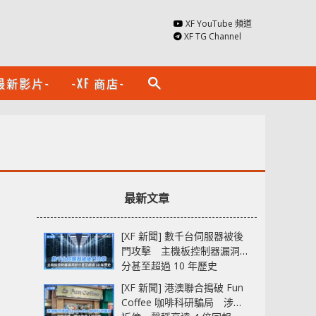
XF YouTube 頻道
XF TG Channel
最新影片-
-XF 商店-
search
最新文章
[XF 新聞] 數千台伺服器被後
門攻擊 主機板控制器漏洞部
分甚至超過 10 年歷史
[XF 新聞] 港澳聯合搗破 Fun
Coffee 咖啡科研騙局 涉款