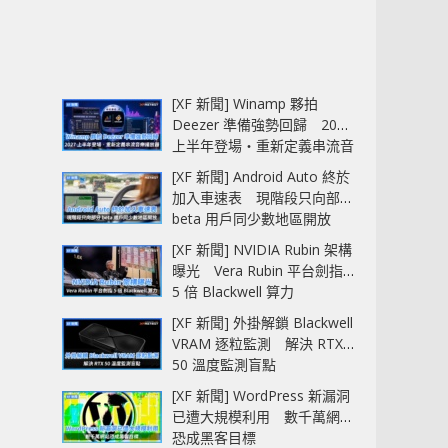
[XF 新聞] Winamp 夥拍
Deezer 準備強勢回歸 2027
上半年登場‧重新定義串流音
樂播放器
[XF 新聞] Android Auto 終於
加入車速表 現階段只向部分
beta 用戶同少數地區開放
[XF 新聞] NVIDIA Rubin 架構
曝光 Vera Rubin 平台劍指
5 倍 Blackwell 算力
[XF 新聞] 外掛解鎖 Blackwell
VRAM 逐粒監測 解決 RTX
50 溫度監測盲點
[XF 新聞] WordPress 新漏洞
已遭大規模利用 數千萬網站
恐成黑客目標