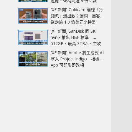
近億‧聲稱高達 4 倍回報
[XF 新聞] Coldcard 離線「冷
錢包」爆出致命漏洞 黑客已
盜走逾 1.3 億美元比特幣
[XF 新聞] SanDisk 同 SK
hynix 推出 HBF 標準
512GB‧最高 3TB/s‧主攻
AI 記憶體
[XF 新聞] Adobe 將生成式 AI
塞入 Project Indigo 相機
App 可即影即改相