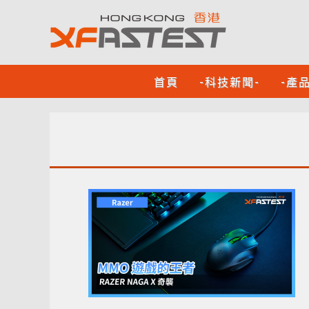
首頁
-科技新聞-
-產