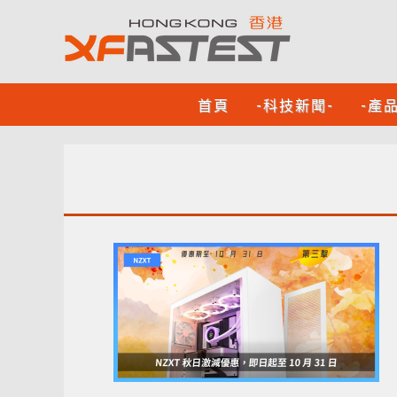
首頁
-科技新聞-
-產