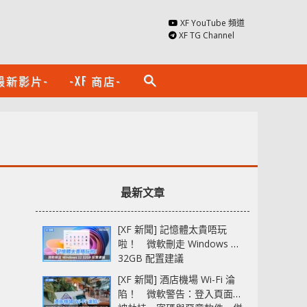
XF YouTube 頻道
XF TG Channel
最新影片-
-XF 商店-
search
最新文章
[XF 新聞] 記憶體太貴唔玩
啦！ 微軟刪走 Windows 11
32GB 配置建議
[XF 新聞] 酒店機場 Wi-Fi 淪
陷！ 微軟警告：登入頁面可