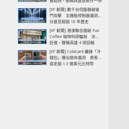
被劫持，密碼與惡意軟件一併
中招
[XF 新聞] 數千台伺服器被後
門攻擊 主機板控制器漏洞部
分甚至超過 10 年歷史
[XF 新聞] 港澳聯合搗破 Fun
Coffee 咖啡科研騙局 涉款
近億‧聲稱高達 4 倍回報
[XF 新聞] Coldcard 離線「冷
錢包」爆出致命漏洞 黑客已
盜走逾 1.3 億美元比特幣