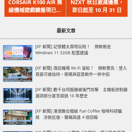
一
一
CORSAIR K100 AIR 無
NZXT 秋日激減優惠，
篇
篇
線機械遊戲鍵盤現已上
即日起至 10 月 31 日
文
文
市供應 提升遊戲、創
章：
章：
作、直播的體驗
最新文章
[XF 新聞] 記憶體太貴唔玩啦！ 微軟刪走
Windows 11 32GB 配置建議
[XF 新聞] 酒店機場 Wi-Fi 淪陷！ 微軟警告：登入
頁面可被劫持，密碼與惡意軟件一併中招
[XF 新聞] 數千台伺服器被後門攻擊 主機板控制器
漏洞部分甚至超過 10 年歷史
[XF 新聞] 港澳聯合搗破 Fun Coffee 咖啡科研騙
局 涉款近億‧聲稱高達 4 倍回報