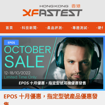
首頁
-科技新聞-
-產品評測-
-專題測試-
-硬
EPOS 十月優惠，指定型號產品優惠發
售