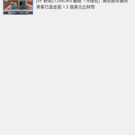
[XF 新聞] Coldcard 離線「冷錢包」爆出致命漏洞
黑客已盜走逾 1.3 億美元比特幣