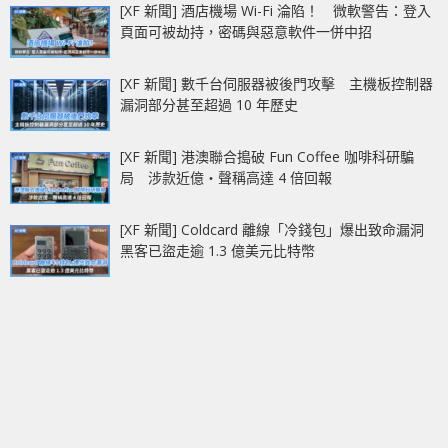
[XF 新聞] 酒店機場 Wi-Fi 淪陷！ 微軟警告：登入
頁面可被劫持，密碼與惡意軟件一併中招
[XF 新聞] 數千台伺服器被後門攻擊 主機板控制器
漏洞部分甚至超過 10 年歷史
[XF 新聞] 港澳聯合搗破 Fun Coffee 咖啡科研騙
局 涉款近億‧聲稱高達 4 倍回報
[XF 新聞] Coldcard 離線「冷錢包」爆出致命漏洞
黑客已盜走逾 1.3 億美元比特幣