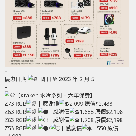
–
優惠日期
: 即日至 2023 年 2 月 5 日
–
【Kraken 水冷系列 – 六年保養】
Z73 RGB
| 感謝價
2,099 原價$2,488
Z63 RGB
| 感謝價
1,688 原價$2,198
Z63 RGB
| 感謝價
1,708 原價$2,198
Z53 RGB
/
| 感謝價
1,550 原價