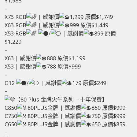
$1,988
–
X73 RGB
| 感謝價
1,299 原價$1,749
X63 RGB
| 感謝價
999 原價$1,449
X53 RGB
/
| 感謝價
899 原價
$1,229
–
X63 | 感謝價
888 原價$1,199
X53 | 感謝價
788 原價$999
–
G12
/
| 感謝價
179 原價$249
–
【80 Plus 金牌火牛系列 – 十年保養】
C850
80PLUS金牌 | 感謝價
850 原價$999
C750
80PLUS金牌 | 感謝價
750 原價$999
C650
80PLUS金牌 | 感謝價
650 原價$859
–