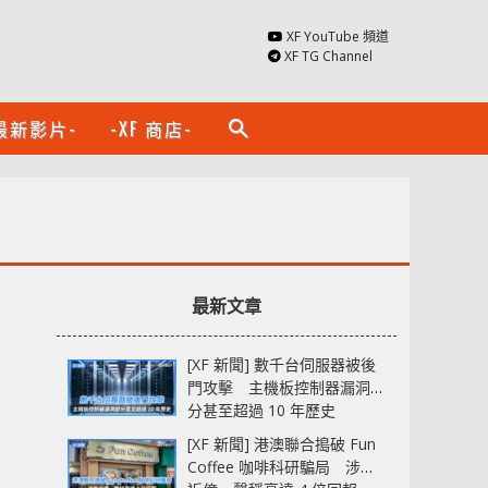
XF YouTube 頻道
XF TG Channel
最新影片-
-XF 商店-
search
最新文章
[XF 新聞] 數千台伺服器被後
門攻擊 主機板控制器漏洞部
分甚至超過 10 年歷史
[XF 新聞] 港澳聯合搗破 Fun
Coffee 咖啡科研騙局 涉款