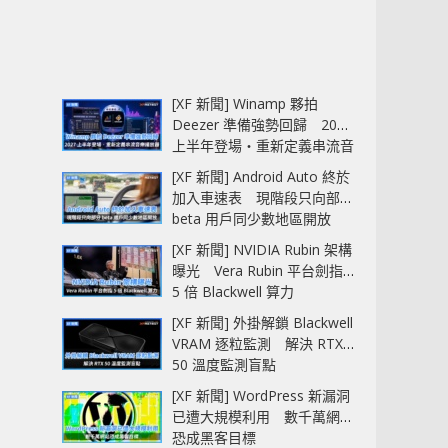
[XF 新聞] Winamp 夥拍
Deezer 準備強勢回歸 2027
上半年登場‧重新定義串流音
樂播放器
[XF 新聞] Android Auto 終於
加入車速表 現階段只向部分
beta 用戶同少數地區開放
[XF 新聞] NVIDIA Rubin 架構
曝光 Vera Rubin 平台劍指
5 倍 Blackwell 算力
[XF 新聞] 外掛解鎖 Blackwell
VRAM 逐粒監測 解決 RTX
50 溫度監測盲點
[XF 新聞] WordPress 新漏洞
已遭大規模利用 數千萬網站
恐成黑客目標