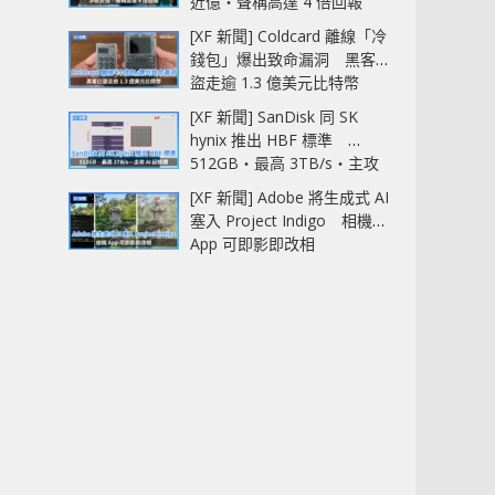
近億‧聲稱高達 4 倍回報
[XF 新聞] Coldcard 離線「冷
錢包」爆出致命漏洞 黑客已
盜走逾 1.3 億美元比特幣
[XF 新聞] SanDisk 同 SK
hynix 推出 HBF 標準
512GB‧最高 3TB/s‧主攻
AI 記憶體
[XF 新聞] Adobe 將生成式 AI
塞入 Project Indigo 相機
App 可即影即改相