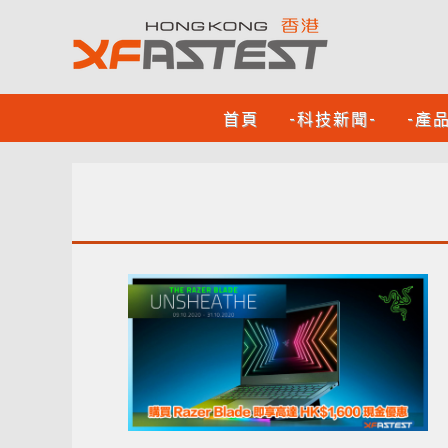
首頁
-科技新聞-
-產