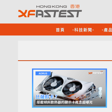
首頁
-科技新聞-
-產