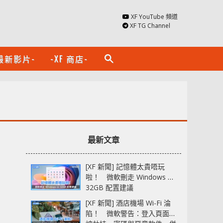
XF YouTube 頻道
XF TG Channel
最新影片-
-XF 商店-
search
最新文章
[XF 新聞] 記憶體太貴唔玩
啦！ 微軟刪走 Windows 11
32GB 配置建議
[XF 新聞] 酒店機場 Wi-Fi 淪
陷！ 微軟警告：登入頁面可