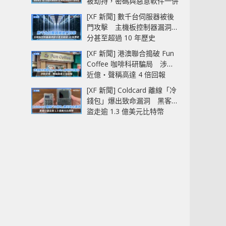
被劫持，密碼與惡意軟件一併
中招
[XF 新聞] 數千台伺服器被後
門攻擊 主機板控制器漏洞部
分甚至超過 10 年歷史
[XF 新聞] 港澳聯合搗破 Fun
Coffee 咖啡科研騙局 涉款
近億‧聲稱高達 4 倍回報
[XF 新聞] Coldcard 離線「冷
錢包」爆出致命漏洞 黑客已
盜走逾 1.3 億美元比特幣