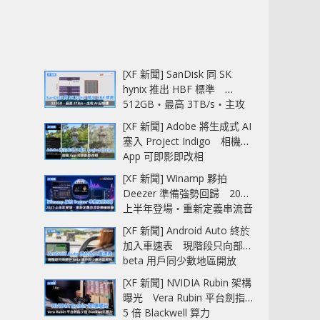
[XF 新聞] SanDisk 同 SK
hynix 推出 HBF 標準
512GB‧最高 3TB/s‧主攻
AI 記憶體
[XF 新聞] Adobe 將生成式 AI
塞入 Project Indigo 相機
App 可即影即改相
[XF 新聞] Winamp 夥拍
Deezer 準備強勢回歸 2027
上半年登場‧重新定義串流音
樂播放器
[XF 新聞] Android Auto 終於
加入車速表 現階段只向部分
beta 用戶同少數地區開放
[XF 新聞] NVIDIA Rubin 架構
曝光 Vera Rubin 平台劍指
5 倍 Blackwell 算力