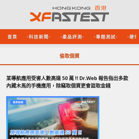
首頁
-科技新聞-
-產品評測-
-專題測試-
-硬
偷取個資
某導航應用受害人數高達 50 萬 !! Dr.Web 報告指出多款
內藏木馬的手機應用，除竊取個資更會盜取金錢