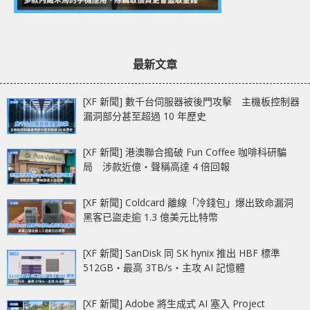
最新文章
[XF 新聞] 數千台伺服器被後門攻擊 主機板控制器
漏洞部分甚至超過 10 年歷史
[XF 新聞] 港澳聯合搗破 Fun Coffee 咖啡科研騙
局 涉款近億‧聲稱高達 4 倍回報
[XF 新聞] Coldcard 離線「冷錢包」爆出致命漏洞
黑客已盜走逾 1.3 億美元比特幣
[XF 新聞] SanDisk 同 SK hynix 推出 HBF 標準
512GB‧最高 3TB/s‧主攻 AI 記憶體
[XF 新聞] Adobe 將生成式 AI 塞入 Project