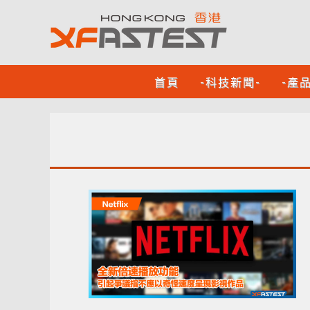
首頁
-科技新聞-
-產