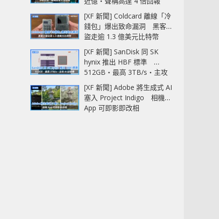
近億‧聲稱高達 4 倍回報
[XF 新聞] Coldcard 離線「冷
錢包」爆出致命漏洞 黑客已
盜走逾 1.3 億美元比特幣
[XF 新聞] SanDisk 同 SK
hynix 推出 HBF 標準
512GB‧最高 3TB/s‧主攻
AI 記憶體
[XF 新聞] Adobe 將生成式 AI
塞入 Project Indigo 相機
App 可即影即改相