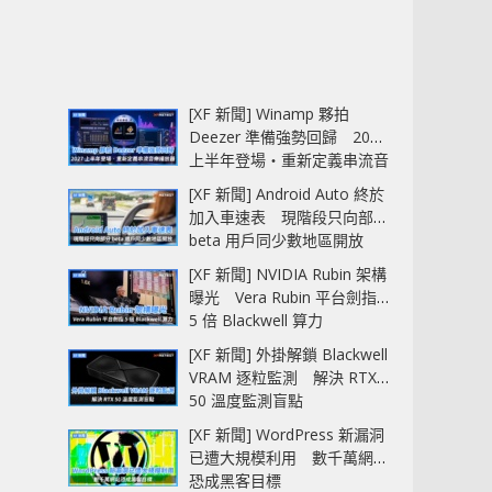
[XF 新聞] Winamp 夥拍
Deezer 準備強勢回歸 2027
上半年登場‧重新定義串流音
樂播放器
[XF 新聞] Android Auto 終於
加入車速表 現階段只向部分
beta 用戶同少數地區開放
[XF 新聞] NVIDIA Rubin 架構
曝光 Vera Rubin 平台劍指
5 倍 Blackwell 算力
[XF 新聞] 外掛解鎖 Blackwell
VRAM 逐粒監測 解決 RTX
50 溫度監測盲點
[XF 新聞] WordPress 新漏洞
已遭大規模利用 數千萬網站
恐成黑客目標