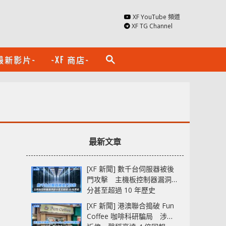
XF YouTube 頻道
XF TG Channel
最新影片-
-XF 商店-
search
最新文章
[XF 新聞] 數千台伺服器被後
門攻擊 主機板控制器漏洞部
分甚至超過 10 年歷史
[XF 新聞] 港澳聯合搗破 Fun
Coffee 咖啡科研騙局 涉款