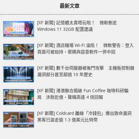
最新文章
[XF 新聞] 記憶體太貴唔玩啦！ 微軟刪走
Windows 11 32GB 配置建議
[XF 新聞] 酒店機場 Wi-Fi 淪陷！ 微軟警告：登入
頁面可被劫持，密碼與惡意軟件一併中招
[XF 新聞] 數千台伺服器被後門攻擊 主機板控制器
漏洞部分甚至超過 10 年歷史
[XF 新聞] 港澳聯合搗破 Fun Coffee 咖啡科研騙
局 涉款近億‧聲稱高達 4 倍回報
[XF 新聞] Coldcard 離線「冷錢包」爆出致命漏洞
黑客已盜走逾 1.3 億美元比特幣