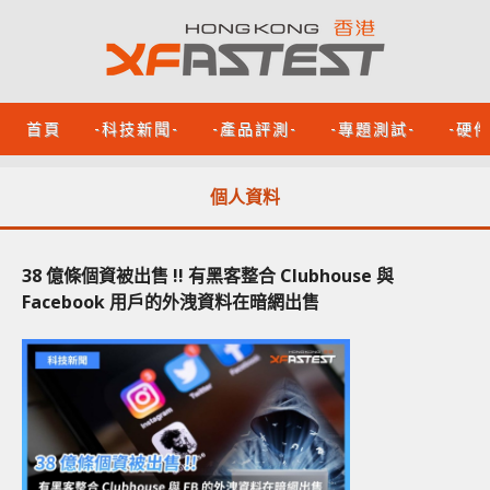
首頁
-科技新聞-
-產品評測-
-專題測試-
-硬
個人資料
38 億條個資被出售 !! 有黑客整合 Clubhouse 與
Facebook 用戶的外洩資料在暗網出售