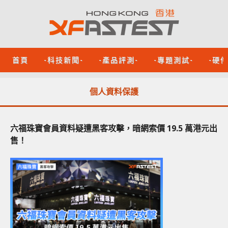
首頁
-科技新聞-
-產品評測-
-專題測試-
-硬
個人資料保護
六福珠寶會員資料疑遭黑客攻擊，暗網索價 19.5 萬港元出
售！