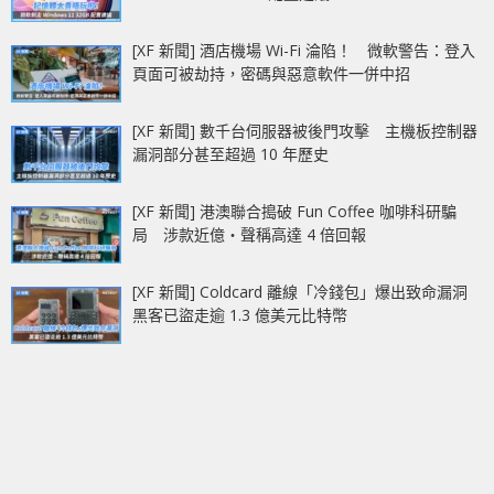
[XF 新聞] 酒店機場 Wi-Fi 淪陷！ 微軟警告：登入
頁面可被劫持，密碼與惡意軟件一併中招
[XF 新聞] 數千台伺服器被後門攻擊 主機板控制器
漏洞部分甚至超過 10 年歷史
[XF 新聞] 港澳聯合搗破 Fun Coffee 咖啡科研騙
局 涉款近億‧聲稱高達 4 倍回報
[XF 新聞] Coldcard 離線「冷錢包」爆出致命漏洞
黑客已盜走逾 1.3 億美元比特幣