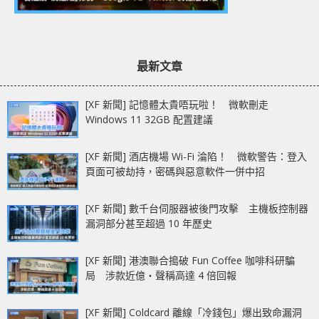
最新文章
[XF 新聞] 記憶體太貴唔玩啦！ 微軟刪走
Windows 11 32GB 配置建議
[XF 新聞] 酒店機場 Wi-Fi 淪陷！ 微軟警告：登入
頁面可被劫持，密碼與惡意軟件一併中招
[XF 新聞] 數千台伺服器被後門攻擊 主機板控制器
漏洞部分甚至超過 10 年歷史
[XF 新聞] 港澳聯合搗破 Fun Coffee 咖啡科研騙
局 涉款近億‧聲稱高達 4 倍回報
[XF 新聞] Coldcard 離線「冷錢包」爆出致命漏洞