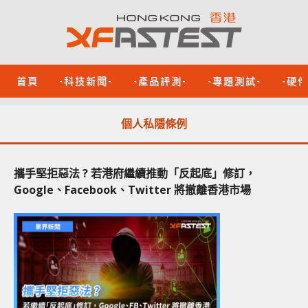
首頁
-科技新聞-
-產品評測-
-專題測試-
-硬
個人私隱條例
攜手堅拒惡法 ? 若港府繼續推動「反起底」修訂，
Google、Facebook、Twitter 將撤離香港市場