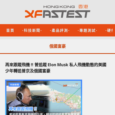
首頁
-科技新聞-
-產品評測-
-專題測試-
-硬
俄國富豪
再來跟蹤飛機 !! 曾追蹤 Elon Musk 私人飛機動態的美國
少年轉追普京及俄國富豪