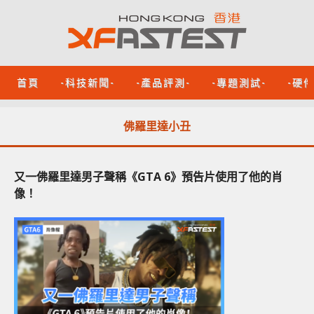
首頁
-科技新聞-
-產品評測-
-專題測試-
-硬
佛羅里達小丑
又一佛羅里達男子聲稱《GTA 6》預告片使用了他的肖
像！