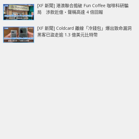
[XF 新聞] 港澳聯合搗破 Fun Coffee 咖啡科研騙
局 涉款近億‧聲稱高達 4 倍回報
[XF 新聞] Coldcard 離線「冷錢包」爆出致命漏洞
黑客已盜走逾 1.3 億美元比特幣