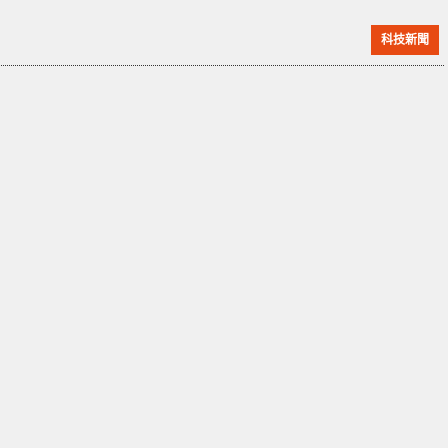
據傳輸，包括設備本體、多個訊號電極和調整電路。這
科技新聞
些訊號電極位於設備本體的不同位置，與使用者身體形
成多個訊號傳輸通道。而調整電路則用於調整至少一個
訊號電極的工作設定值。透過多個訊號傳輸通道的疊加
和互補，此技術能夠實現更寬的通訊頻寬，同時調整電
路亦可根據需求調整訊號電極的工作設定值，有效提升
通訊品質和使用者體驗