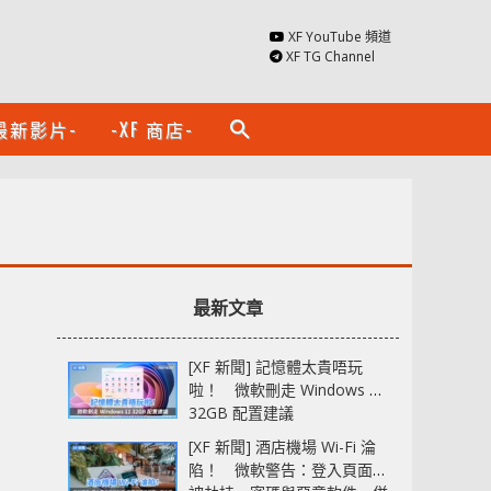
XF YouTube 頻道
XF TG Channel
最新影片-
-XF 商店-
search
最新文章
[XF 新聞] 記憶體太貴唔玩
啦！ 微軟刪走 Windows 11
32GB 配置建議
[XF 新聞] 酒店機場 Wi-Fi 淪
陷！ 微軟警告：登入頁面可