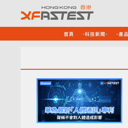
首頁
-科技新聞-
-產