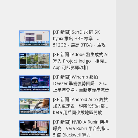
[XF 新聞] SanDisk 同 SK
hynix 推出 HBF 標準
512GB‧最高 3TB/s‧主攻
AI 記憶體
[XF 新聞] Adobe 將生成式 AI
塞入 Project Indigo 相機
App 可即影即改相
[XF 新聞] Winamp 夥拍
Deezer 準備強勢回歸 2027
上半年登場‧重新定義串流音
樂播放器
[XF 新聞] Android Auto 終於
加入車速表 現階段只向部分
beta 用戶同少數地區開放
[XF 新聞] NVIDIA Rubin 架構
曝光 Vera Rubin 平台劍指
5 倍 Blackwell 算力