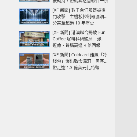
被劫持，密碼與惡意軟件一併
中招
[XF 新聞] 數千台伺服器被後
門攻擊 主機板控制器漏洞部
分甚至超過 10 年歷史
[XF 新聞] 港澳聯合搗破 Fun
Coffee 咖啡科研騙局 涉款
近億‧聲稱高達 4 倍回報
[XF 新聞] Coldcard 離線「冷
錢包」爆出致命漏洞 黑客已
盜走逾 1.3 億美元比特幣