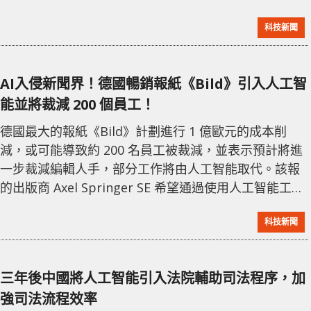
資產現已達到約 8 萬億美元，成為大多數機構投資者投
科技新聞
資組合中日益重要的一部分。牛津大學的研究人員指
出，基金經理在籌集資金時不一定要展示他們過去的全
部投資記錄，因此選擇私募股權基金經理尤其困難。 此
AI入侵新聞界！德國暢銷報紙《Bild》引入人工智
研究顯示，人工智能可能比人類更擅長選擇基金。人工
能並將裁減 200 個員工！
智能通過閱讀基金說明書和金融信息，根據這些信息作
德國最大的報紙《Bild》計劃進行 1 億歐元的成本削
減，或可能導致約 200 名員工被裁減，並表示預計將進
一步裁減編輯人手，部分工作將由人工智能取代。該報
的出版商 Axel Springer SE 希望通過使用人工智能工具
改善新聞報道，並將焦點放在創作優質原創內容上，這
科技新聞
也反映了新聞出版業普遍關注和探索人工智能的趨勢。
然而，使用人工智能生成的內容可能存在準確性和真實
性的問題，並引發了很大爭議。同時，該報面臨銷售下
三年後中國將人工智能引入法院輔助司法程序，加
滑和多起醜聞，為了應對困境，進行了人事變動和業務
強司法流程效率
重組。德國新聞工作者協會批評