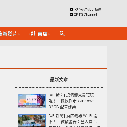
XF YouTube 頻道
XF TG Channel
最新影片-
-XF 商店-
search
最新文章
[XF 新聞] 記憶體太貴唔玩
啦！ 微軟刪走 Windows 11
32GB 配置建議
[XF 新聞] 酒店機場 Wi-Fi 淪
陷！ 微軟警告：登入頁面可