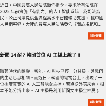
近日，中國最高人民法院頒佈指令，要求所有法院在
2025 年前實施「有能力」的人工智能系統，為司法為
民、公正司法提供全流程高水平智能輔助支援。 據中國
人民網報導，大陸的最高人民法院發佈《關於規範和加
強人工智能司法應用的意見》，當中提及以人工智能司
科技新聞
法的五項基本原則，包括安全合法原則、公平公正原
則、輔助審判原則、透明可信原則、公序良俗原則。當
中更強調人工智能致力為司法工作提供智能輔助支援、
新聞 24 耐 ? 韓國首位 AI 主播上線了 !!
減輕法官事務性工作負擔、有效保障廉潔司法、提高司
法管理水平、創新服務社會治理等角度。 由此可
隨著時代的轉變，智能、AI 科技已經十分普級，與我們
的生活息息相關。而近日，韓國的電視台上，出現了一
位極度真實的 AI 人工智能女主播，若單從外表來看，根
本不能分辨出來。 AI 主播是利用新聞女主播金柱夏 (김
주하) 為原型，並用原名出道。而 AI 女主播第一次報導
科技新聞
新聞後，即引發網民大量討論，原因是 AI 主播與原本的