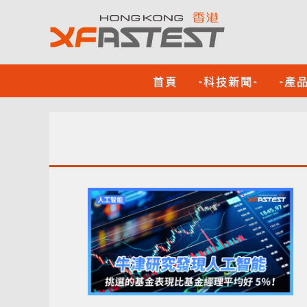
首頁
-科技新聞-
-產