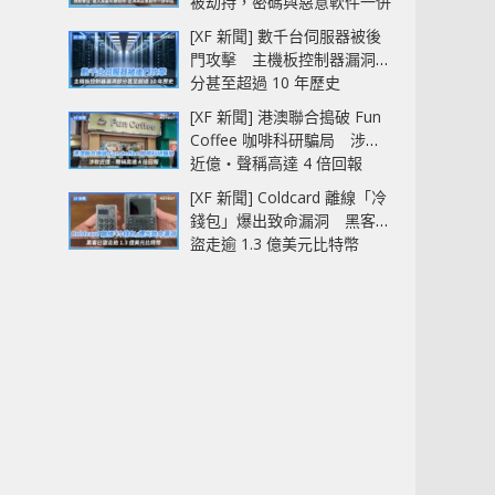
被劫持，密碼與惡意軟件一併
中招
[XF 新聞] 數千台伺服器被後
門攻擊 主機板控制器漏洞部
分甚至超過 10 年歷史
[XF 新聞] 港澳聯合搗破 Fun
Coffee 咖啡科研騙局 涉款
近億‧聲稱高達 4 倍回報
[XF 新聞] Coldcard 離線「冷
錢包」爆出致命漏洞 黑客已
盜走逾 1.3 億美元比特幣