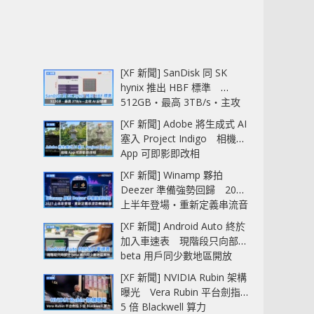
[XF 新聞] SanDisk 同 SK
hynix 推出 HBF 標準
512GB‧最高 3TB/s‧主攻
AI 記憶體
[XF 新聞] Adobe 將生成式 AI
塞入 Project Indigo 相機
App 可即影即改相
[XF 新聞] Winamp 夥拍
Deezer 準備強勢回歸 2027
上半年登場‧重新定義串流音
樂播放器
[XF 新聞] Android Auto 終於
加入車速表 現階段只向部分
beta 用戶同少數地區開放
[XF 新聞] NVIDIA Rubin 架構
曝光 Vera Rubin 平台劍指
5 倍 Blackwell 算力