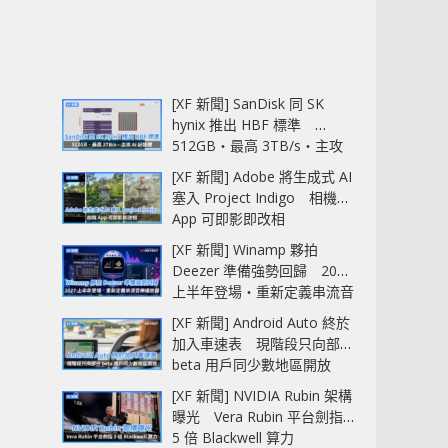
[XF 新聞] SanDisk 同 SK
hynix 推出 HBF 標準
512GB‧最高 3TB/s‧主攻
AI 記憶體
[XF 新聞] Adobe 將生成式 AI
塞入 Project Indigo 相機
App 可即影即改相
[XF 新聞] Winamp 夥拍
Deezer 準備強勢回歸 2027
上半年登場‧重新定義串流音
樂播放器
[XF 新聞] Android Auto 終於
加入車速表 現階段只向部分
beta 用戶同少數地區開放
[XF 新聞] NVIDIA Rubin 架構
曝光 Vera Rubin 平台劍指
5 倍 Blackwell 算力