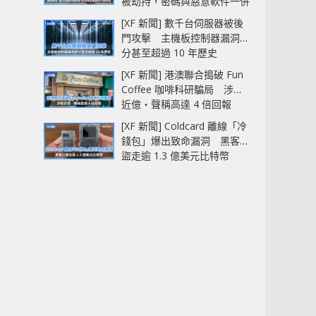
被劫持，密碼與惡意軟件一併
中招
[XF 新聞] 數千台伺服器被後
門攻擊 主機板控制器漏洞部
分甚至超過 10 年歷史
[XF 新聞] 港澳聯合搗破 Fun
Coffee 咖啡科研騙局 涉款
近億‧聲稱高達 4 倍回報
[XF 新聞] Coldcard 離線「冷
錢包」爆出致命漏洞 黑客已
盜走逾 1.3 億美元比特幣