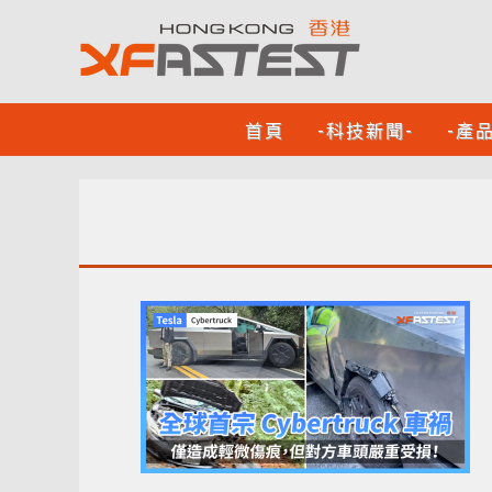
首頁
-科技新聞-
-產