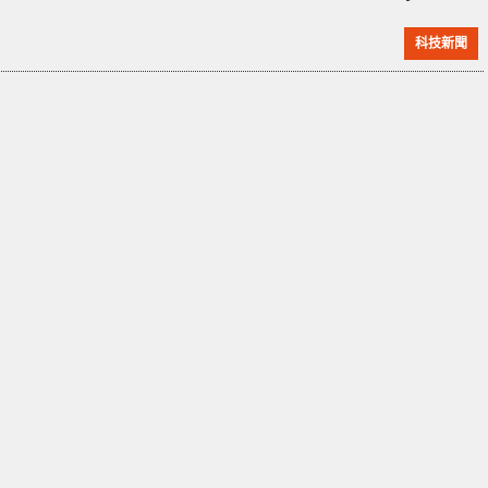
Boulevard）靠近 Page Mill Road 以南的帕羅奧多區
科技新聞
域。涉事的是一輛載有三人的 2023 年款特斯拉
Cybertruck，與一名 17 歲少年駕駛的豐田 Corolla 相
撞。根據 Reddit 用戶 boddhya 發布的