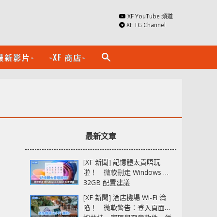
XF YouTube 頻道
XF TG Channel
最新影片-
-XF 商店-
search
最新文章
[XF 新聞] 記憶體太貴唔玩
啦！ 微軟刪走 Windows 11
32GB 配置建議
[XF 新聞] 酒店機場 Wi-Fi 淪
陷！ 微軟警告：登入頁面可