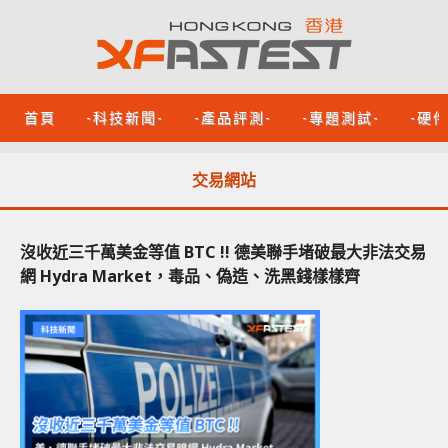
首頁
-科技新聞-
-產品評測-
-專題測試-
-硬
交易網站
沒收近三千萬美金等值 BTC !! 德美聯手堵破最大非法交易
網 Hydra Market，毒品、偽造、洗黑錢樣樣齊