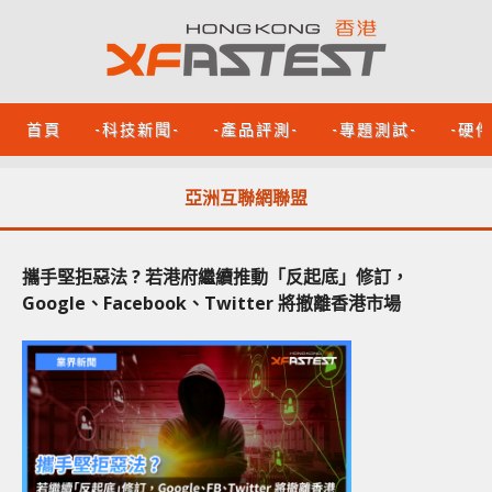
首頁
-科技新聞-
-產品評測-
-專題測試-
-硬
亞洲互聯網聯盟
攜手堅拒惡法 ? 若港府繼續推動「反起底」修訂，
Google、Facebook、Twitter 將撤離香港市場