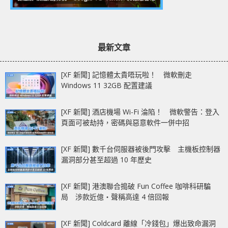
最新文章
[XF 新聞] 記憶體太貴唔玩啦！ 微軟刪走
Windows 11 32GB 配置建議
[XF 新聞] 酒店機場 Wi-Fi 淪陷！ 微軟警告：登入
頁面可被劫持，密碼與惡意軟件一併中招
[XF 新聞] 數千台伺服器被後門攻擊 主機板控制器
漏洞部分甚至超過 10 年歷史
[XF 新聞] 港澳聯合搗破 Fun Coffee 咖啡科研騙
局 涉款近億‧聲稱高達 4 倍回報
[XF 新聞] Coldcard 離線「冷錢包」爆出致命漏洞