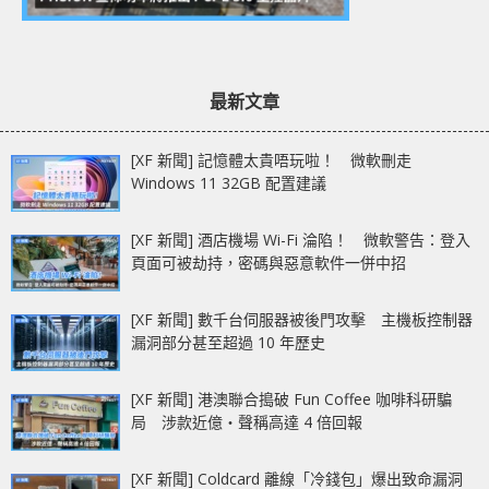
最新文章
[XF 新聞] 記憶體太貴唔玩啦！ 微軟刪走
Windows 11 32GB 配置建議
[XF 新聞] 酒店機場 Wi-Fi 淪陷！ 微軟警告：登入
頁面可被劫持，密碼與惡意軟件一併中招
[XF 新聞] 數千台伺服器被後門攻擊 主機板控制器
漏洞部分甚至超過 10 年歷史
[XF 新聞] 港澳聯合搗破 Fun Coffee 咖啡科研騙
局 涉款近億‧聲稱高達 4 倍回報
[XF 新聞] Coldcard 離線「冷錢包」爆出致命漏洞