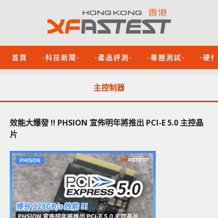
首頁
-科技新聞-
-產品評測-
-專題測試-
-硬
主控制器
效能大爆發 !! PHSION 宣佈明年將推出 PCI-E 5.0 主控晶
片