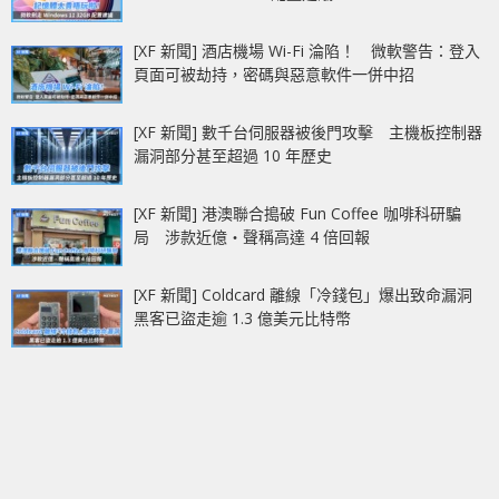
[XF 新聞] 酒店機場 Wi-Fi 淪陷！ 微軟警告：登入
頁面可被劫持，密碼與惡意軟件一併中招
[XF 新聞] 數千台伺服器被後門攻擊 主機板控制器
漏洞部分甚至超過 10 年歷史
[XF 新聞] 港澳聯合搗破 Fun Coffee 咖啡科研騙
局 涉款近億‧聲稱高達 4 倍回報
[XF 新聞] Coldcard 離線「冷錢包」爆出致命漏洞
黑客已盜走逾 1.3 億美元比特幣