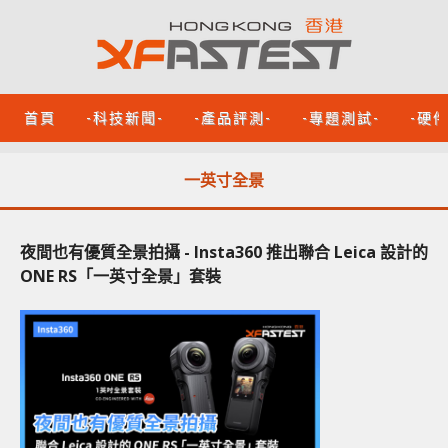
首頁
-科技新聞-
-產品評測-
-專題測試-
-硬
一英寸全景
夜間也有優質全景拍攝 - Insta360 推出聯合 Leica 設計的
ONE RS「一英寸全景」套裝