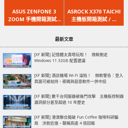
上
下
一
一
ASUS ZENFONE 3
ASROCK X370 TAICHI
篇
篇
ZOOM 手機開箱測試 /
主機板開箱測試 / 雙
文
文
雙鏡齊下 拍出精彩
M.2 + SATA 加 WIFI
章：
章：
豪華 X370
最新文章
[XF 新聞] 記憶體太貴唔玩啦！ 微軟刪走
Windows 11 32GB 配置建議
[XF 新聞] 酒店機場 Wi-Fi 淪陷！ 微軟警告：登入
頁面可被劫持，密碼與惡意軟件一併中招
[XF 新聞] 數千台伺服器被後門攻擊 主機板控制器
漏洞部分甚至超過 10 年歷史
[XF 新聞] 港澳聯合搗破 Fun Coffee 咖啡科研騙
局 涉款近億‧聲稱高達 4 倍回報