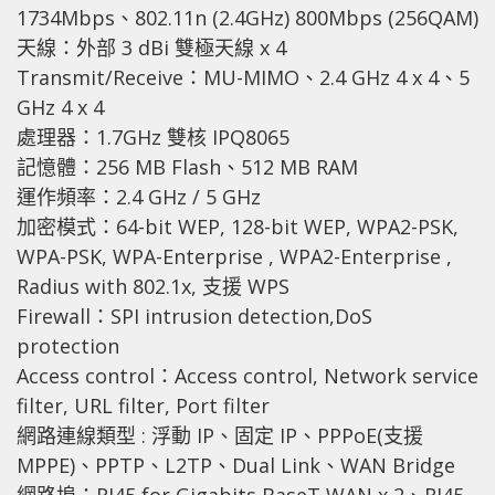
1734Mbps、802.11n (2.4GHz) 800Mbps (256QAM)
天線：外部 3 dBi 雙極天線 x 4
Transmit/Receive：MU-MIMO、2.4 GHz 4 x 4、5
GHz 4 x 4
處理器：1.7GHz 雙核 IPQ8065
記憶體：256 MB Flash、512 MB RAM
運作頻率：2.4 GHz / 5 GHz
加密模式：64-bit WEP, 128-bit WEP, WPA2-PSK,
WPA-PSK, WPA-Enterprise , WPA2-Enterprise ,
Radius with 802.1x, 支援 WPS
Firewall：SPI intrusion detection,DoS
protection
Access control：Access control, Network service
filter, URL filter, Port filter
網路連線類型 : 浮動 IP、固定 IP、PPPoE(支援
MPPE)、PPTP、L2TP、Dual Link、WAN Bridge
網路埠：RJ45 for Gigabits BaseT WAN x 2、RJ45