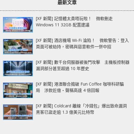
最新文章
[XF 新聞] 記憶體太貴唔玩啦！ 微軟刪走
Windows 11 32GB 配置建議
[XF 新聞] 酒店機場 Wi-Fi 淪陷！ 微軟警告：登入
頁面可被劫持，密碼與惡意軟件一併中招
[XF 新聞] 數千台伺服器被後門攻擊 主機板控制器
漏洞部分甚至超過 10 年歷史
[XF 新聞] 港澳聯合搗破 Fun Coffee 咖啡科研騙
局 涉款近億‧聲稱高達 4 倍回報
[XF 新聞] Coldcard 離線「冷錢包」爆出致命漏洞
黑客已盜走逾 1.3 億美元比特幣