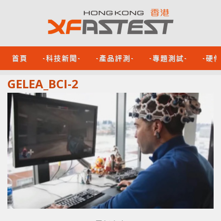
首頁
-科技新聞-
-產品評測-
-專題測試-
-硬
GELEA_BCI-2