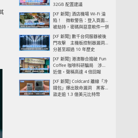
32GB 配置建議
其
[XF 新聞] 酒店機場 Wi-Fi 淪
陷！ 微軟警告：登入頁面可
被劫持，密碼與惡意軟件一併
中招
[XF 新聞] 數千台伺服器被後
門攻擊 主機板控制器漏洞部
分甚至超過 10 年歷史
[XF 新聞] 港澳聯合搗破 Fun
Coffee 咖啡科研騙局 涉款
近億‧聲稱高達 4 倍回報
[XF 新聞] Coldcard 離線「冷
錢包」爆出致命漏洞 黑客已
盜走逾 1.3 億美元比特幣