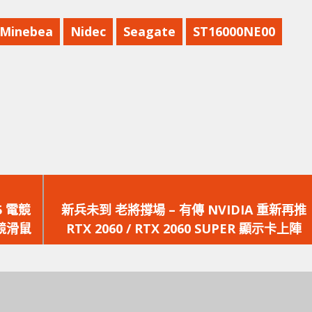
Minebea
Nidec
Seagate
ST16000NE00
下
一
15 電競
新兵未到 老將撐場 – 有傳 NVIDIA 重新再推
篇
競滑鼠
RTX 2060 / RTX 2060 SUPER 顯示卡上陣
文
章：