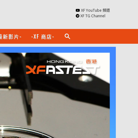
XF YouTube 頻道
XF TG Channel
最新影片-
-XF 商店-
search