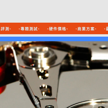
品評測-
-專題測試-
-硬件價格-
-商業方案-
-