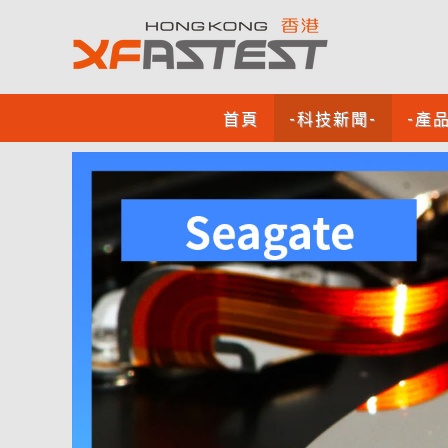
首頁
-科技新聞-
-產