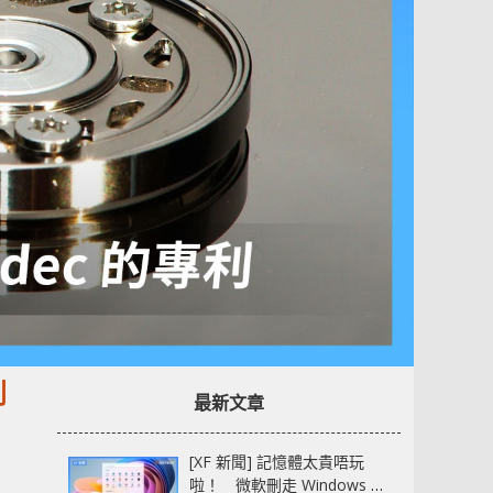
利
最新文章
[XF 新聞] 記憶體太貴唔玩
啦！ 微軟刪走 Windows 11