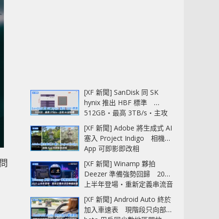
[XF 新聞] SanDisk 同 SK
hynix 推出 HBF 標準
512GB‧最高 3TB/s‧主攻
AI 記憶體
[XF 新聞] Adobe 將生成式 AI
塞入 Project Indigo 相機
App 可即影即改相
了問
[XF 新聞] Winamp 夥拍
Deezer 準備強勢回歸 2027
上半年登場‧重新定義串流音
樂播放器
[XF 新聞] Android Auto 終於
加入車速表 現階段只向部分