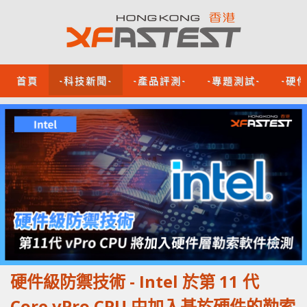
首頁
-科技新聞-
-產品評測-
-專題測試-
-硬
硬件級防禦技術 - Intel 於第 11 代
Core vPro CPU 中加入基於硬件的勒索