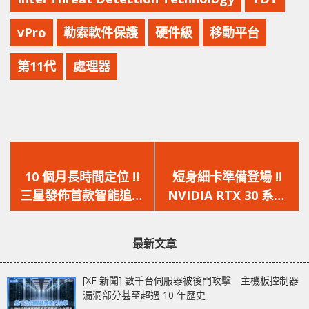
vPro
勒索軟件保護
硬件級
移動平台
第11代
處理器
上
下
一
一
10 個月長時間定位 !!
短身細卡準備登場 !!
篇
篇
三星發佈首款智能追蹤
NVIDIA RTX 30 系列
文
文
器 Galaxy
首批 Mini-ITX 尺寸顯
章：
章：
SmartTag，加入
示卡亮相
最新文章
UWB 技術超遙距追蹤
[XF 新聞] 數千台伺服器被後門攻擊 主機板控制器
漏洞部分甚至超過 10 年歷史