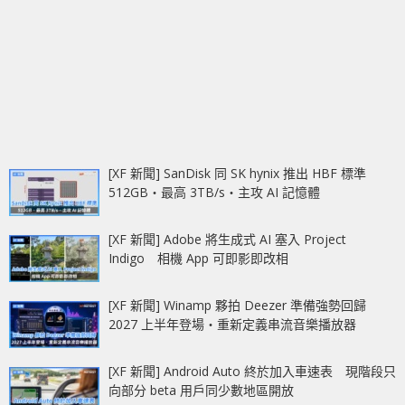
[XF 新聞] SanDisk 同 SK hynix 推出 HBF 標準
512GB‧最高 3TB/s‧主攻 AI 記憶體
[XF 新聞] Adobe 將生成式 AI 塞入 Project
Indigo 相機 App 可即影即改相
[XF 新聞] Winamp 夥拍 Deezer 準備強勢回歸
2027 上半年登場‧重新定義串流音樂播放器
[XF 新聞] Android Auto 終於加入車速表 現階段只
向部分 beta 用戶同少數地區開放