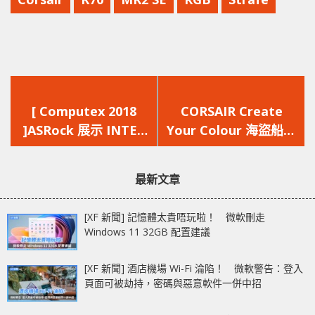
上
下
一
一
[ Computex 2018
CORSAIR Create
篇
篇
]ASRock 展示 INTEL
Your Colour 海盜船粉
文
文
Optane Memory 最新
絲聚會
章：
章：
技術 905P 驚人讀寫
最新文章
速度
[XF 新聞] 記憶體太貴唔玩啦！ 微軟刪走
Windows 11 32GB 配置建議
[XF 新聞] 酒店機場 Wi-Fi 淪陷！ 微軟警告：登入
頁面可被劫持，密碼與惡意軟件一併中招