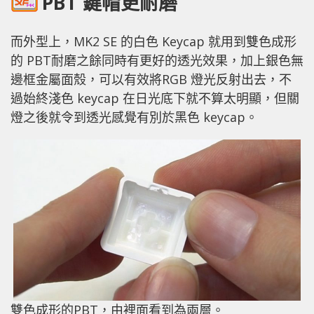
PBT 鍵帽更耐磨
而外型上，MK2 SE 的白色 Keycap 就用到雙色成形
的 PBT耐磨之餘同時有更好的透光效果，加上銀色無
邊框金屬面殼，可以有效將RGB 燈光反射出去，不
過始終淺色 keycap 在日光底下就不算太明顯，但關
燈之後就令到透光感覺有別於黑色 keycap。
雙色成形的PBT，由裡面看到為兩層。