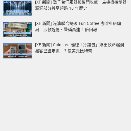
[XF 新聞] 數千台伺服器被後門攻擊 主機板控制器
漏洞部分甚至超過 10 年歷史
[XF 新聞] 港澳聯合搗破 Fun Coffee 咖啡科研騙
局 涉款近億‧聲稱高達 4 倍回報
[XF 新聞] Coldcard 離線「冷錢包」爆出致命漏洞
黑客已盜走逾 1.3 億美元比特幣