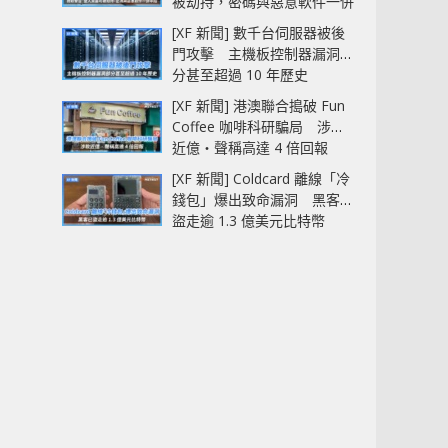
被劫持，密碼與惡意軟件一併
中招
[XF 新聞] 數千台伺服器被後
門攻擊 主機板控制器漏洞部
分甚至超過 10 年歷史
[XF 新聞] 港澳聯合搗破 Fun
Coffee 咖啡科研騙局 涉款
近億‧聲稱高達 4 倍回報
[XF 新聞] Coldcard 離線「冷
錢包」爆出致命漏洞 黑客已
盜走逾 1.3 億美元比特幣