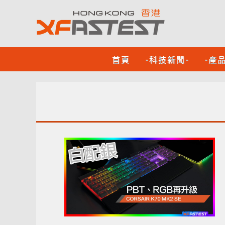
首頁
-科技新聞-
-產