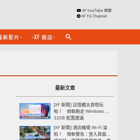
XF YouTube 頻道
XF TG Channel
最新影片-
-XF 商店-
search
最新文章
[XF 新聞] 記憶體太貴唔玩
啦！ 微軟刪走 Windows 11
32GB 配置建議
[XF 新聞] 酒店機場 Wi-Fi 淪
陷！ 微軟警告：登入頁面可