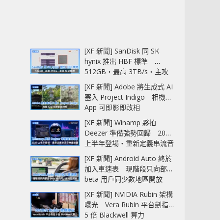
[XF 新聞] SanDisk 同 SK
hynix 推出 HBF 標準
512GB‧最高 3TB/s‧主攻
AI 記憶體
[XF 新聞] Adobe 將生成式 AI
塞入 Project Indigo 相機
App 可即影即改相
[XF 新聞] Winamp 夥拍
Deezer 準備強勢回歸 2027
上半年登場‧重新定義串流音
樂播放器
[XF 新聞] Android Auto 終於
加入車速表 現階段只向部分
beta 用戶同少數地區開放
[XF 新聞] NVIDIA Rubin 架構
曝光 Vera Rubin 平台劍指
5 倍 Blackwell 算力